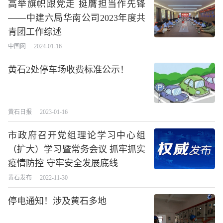
高举旗帜跟党走 挺膺担当作先锋
——中建六局华南公司2023年度共
青团工作综述
中国网
2024-01-16
黄石2处停车场收费标准公示！
黄石日报
2023-01-16
市政府召开党组理论学习中心组
（扩大）学习暨常务会议 抓牢抓实
疫情防控 守牢安全发展底线
黄石发布
2022-11-30
停电通知！涉及黄石多地