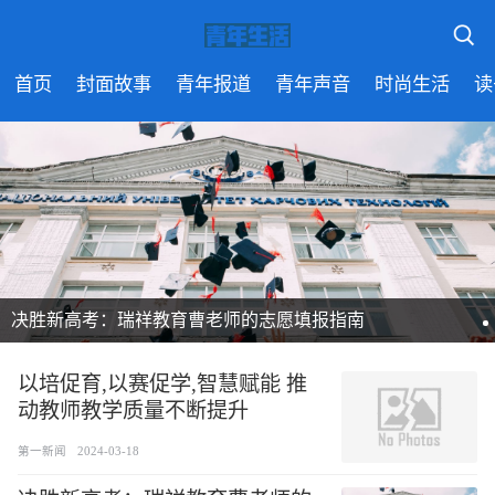
首页
封面故事
青年报道
青年声音
时尚生活
读
决胜新高考：瑞祥教育曹老师的志愿填报指南
以培促育,以赛促学,智慧赋能 推
动教师教学质量不断提升
第一新闻
2024-03-18